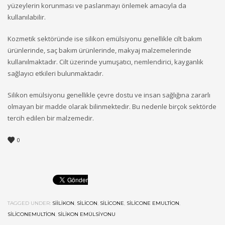
yüzeylerin korunması ve paslanmayı önlemek amacıyla da
kullanılabilir.
Kozmetik sektöründe ise silikon emülsiyonu genellikle cilt bakım
ürünlerinde, saç bakım ürünlerinde, makyaj malzemelerinde
kullanılmaktadır. Cilt üzerinde yumuşatıcı, nemlendirici, kayganlık
sağlayıcı etkileri bulunmaktadır.
Silikon emülsiyonu genellikle çevre dostu ve insan sağlığına zararlı
olmayan bir madde olarak bilinmektedir. Bu nedenle birçok sektörde
tercih edilen bir malzemedir.
0
TAGGED UNDER:
SIILIKON
,
SILICON
,
SILICONE
,
SILICONE EMULTION
,
SILICONEMULTION
,
SILIKON EMÜLSIYONU