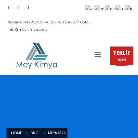
İletişim:
+90 212 939 46 32
-
+90 530 977 0518
-
info@meykimya.com
TEKLİF
ALIN
HOME
BILGI
MEYKIMYA