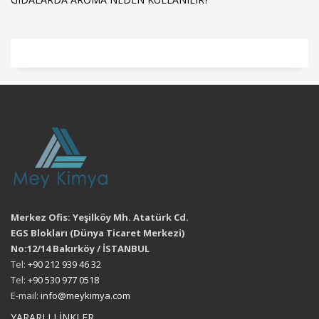
Merkez Ofis: Yeşilköy Mh. Atatürk Cd.
EGS Blokları (Dünya Ticaret Merkezi)
No:12/14 Bakırköy / İSTANBUL
Tel:
+90 212 939 46 32
Tel:
+90 530 977 0518
E-mail:
info@meykimya.com
YARARLI LİNKLER